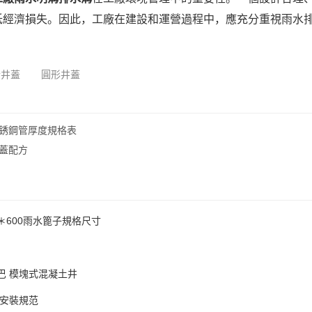
低經濟損失。因此，工廠在建設和運營過程中，應充分重視雨水
合井蓋
圓形井蓋
不銹鋼管厚度規格表
蓋配方
＊600雨水篦子規格尺寸
巴 模塊式混凝土井
板安裝規范