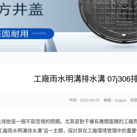
工廠雨水明溝排水溝 07j306
時間：
2025-09-02
編輯：jinggai
瀏覽
放是一個不容忽視的問題。尤其是對于擁有廣闊面積的工廠而
工廠雨水明溝排水溝”這一主題，探討其在工廠環境管理中的重