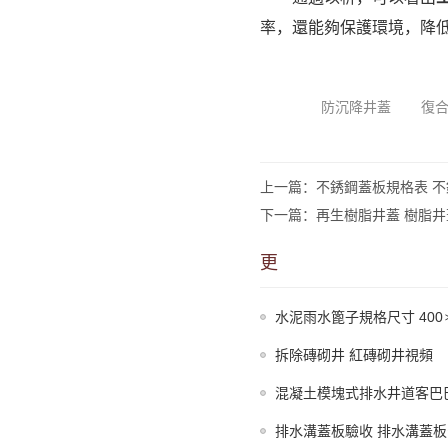
率，還能夠保護環境，降
防沉降井蓋
復
上一篇：不銹鋼蓋板規格表 
下一篇：再生樹脂井蓋 樹脂井
更
水泥雨水篦子規格尺寸 400
拆除磚砌井 紅磚砌井視頻
混凝土模塊式排水井道客巴
排水溝蓋板驗收 排水溝蓋