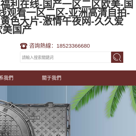
福利在线-国产一区二区欧美-国
线观看一区二区-亚洲高清自拍-
黄色大片-激情午夜网-久久爱
欧美国产
咨詢熱線：18523366680
系我們
關于我們