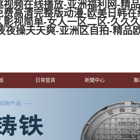
视频在线播放-亚洲福利网-精品
免费高清完整版动漫-欧美日韩在
影视简单-女人一区二区-久久久
品-夜夜操天天爽-亚洲区自拍-精品
板
日常發貨
新聞中心
聯