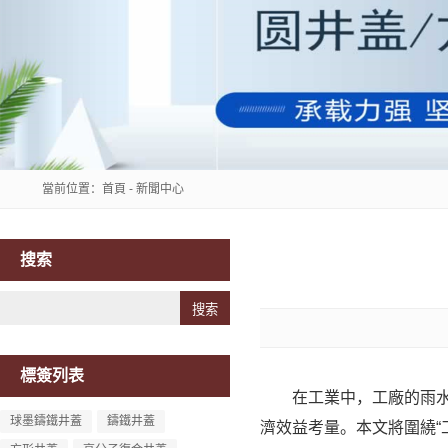
當前位置：
首頁
-
新聞中心
搜索
Search
標簽列表
在工業中，工廠的雨水排
球墨鑄鐵井蓋
鑄鐵井蓋
濟效益考量。本文將圍繞“