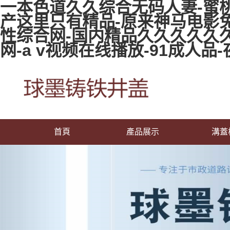
一本色道久久综合无码人妻-蜜桃
产这里只有精品-原来神马电影
性综合网-国内精品久久久久久久
网-a v视频在线播放-91成人
首頁
產品展示
溝蓋