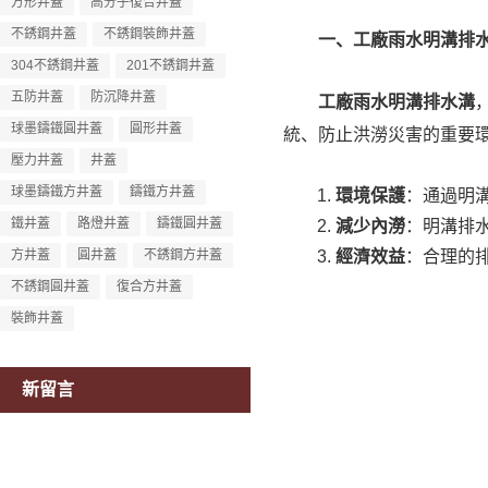
方形井蓋
高分子復合井蓋
不銹鋼井蓋
不銹鋼裝飾井蓋
一、工廠雨水明溝排
304不銹鋼井蓋
201不銹鋼井蓋
五防井蓋
防沉降井蓋
工廠雨水明溝排水溝
球墨鑄鐵圓井蓋
圓形井蓋
統、防止洪澇災害的重要
壓力井蓋
井蓋
球墨鑄鐵方井蓋
鑄鐵方井蓋
環境保護
：通過明
鐵井蓋
路燈井蓋
鑄鐵圓井蓋
減少內澇
：明溝排
方井蓋
圓井蓋
不銹鋼方井蓋
經濟效益
：合理的
不銹鋼圓井蓋
復合方井蓋
裝飾井蓋
新留言