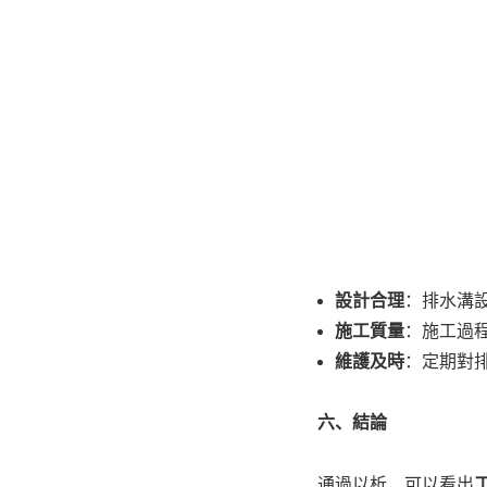
設計合理
：排水溝
施工質量
：施工過
維護及時
：定期對
六、結論
通過以析，可以看出