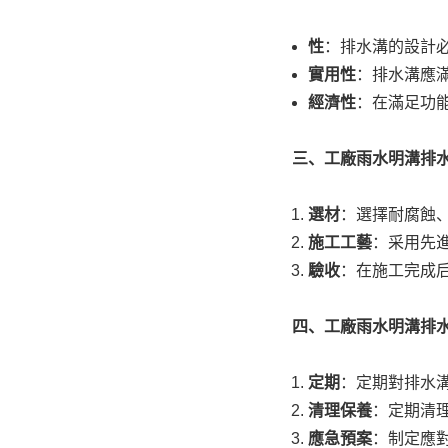
性
：排水溝的設計
實用性
：排水溝應
經濟性
：在滿足功
三、工廠雨水明溝排
選材
：選擇耐腐蝕
施工工藝
：采用先
驗收
：在施工完成
四、
工廠雨水明溝排
定期
：定期對排水
清理保養
：定期清
應急預案
：制定應