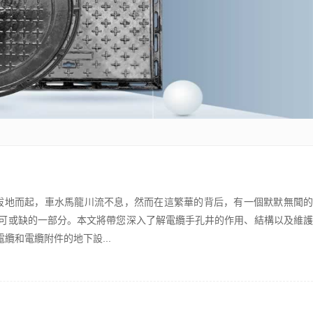
廈拔地而起，車水馬龍川流不息，然而在這繁華的背后，有一個默默無聞的
不可或缺的一部分。本文將帶您深入了解電纜手孔井的作用、結構以及維護
纜和電纜附件的地下設...