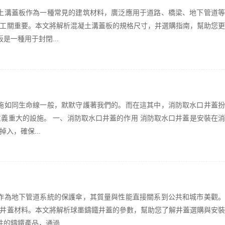
土溝蓋板作為一種常見的建筑材料，廣泛應用于道路、橋梁、地下管道等
工關重要。本文將解析混凝土溝蓋板的規格尺寸，并選購指南，幫助您更
是一種用于封閉...
施如同生命線一般，默默守護著我們的。而在這其中，消防取水口井蓋扮
義重大的設施。 一、消防取水口井蓋的作用 消防取水口井蓋是安裝在消
入，確保...
作為地下管道系統的保護傘，其質量與性能直接關系到公共和城市美觀。
井蓋材料。本文將解析球墨鑄鐵井蓋的參數，幫助您了解井蓋選購與安裝
的鑄鐵產品，通過...