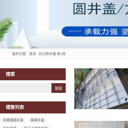
當前位置：
首頁
- 防沉降井蓋 第3頁
搜索
Search
標簽列表
球墨鑄鐵井蓋
鑄鐵井蓋