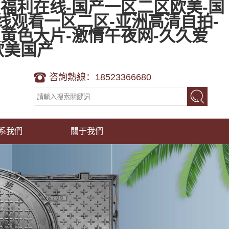
福利在线-国产一区二区欧美-国
线观看一区二区-亚洲高清自拍-
黄色大片-激情午夜网-久久爱
欧美国产
咨詢熱線：18523366680
系我們
關于我們