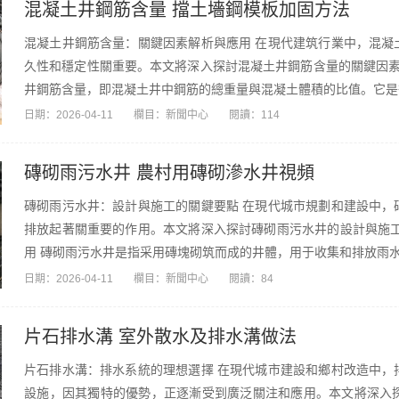
混凝土井鋼筋含量 擋土墻鋼模板加固方法
混凝土井鋼筋含量：關鍵因素解析與應用 在現代建筑行業中，混凝
久性和穩定性關重要。本文將深入探討混凝土井鋼筋含量的關鍵因素
井鋼筋含量，即混凝土井中鋼筋的總重量與混凝土體積的比值。它是衡
日期：
2026-04-11
欄目：
新聞中心
閱讀：114
磚砌雨污水井 農村用磚砌滲水井視頻
磚砌雨污水井：設計與施工的關鍵要點 在現代城市規劃和建設中，
排放起著關重要的作用。本文將深入探討磚砌雨污水井的設計與施工
用 磚砌雨污水井是指采用磚塊砌筑而成的井體，用于收集和排放雨水、
日期：
2026-04-11
欄目：
新聞中心
閱讀：84
片石排水溝 室外散水及排水溝做法
片石排水溝：排水系統的理想選擇 在現代城市建設和鄉村改造中，
設施，因其獨特的優勢，正逐漸受到廣泛關注和應用。本文將深入