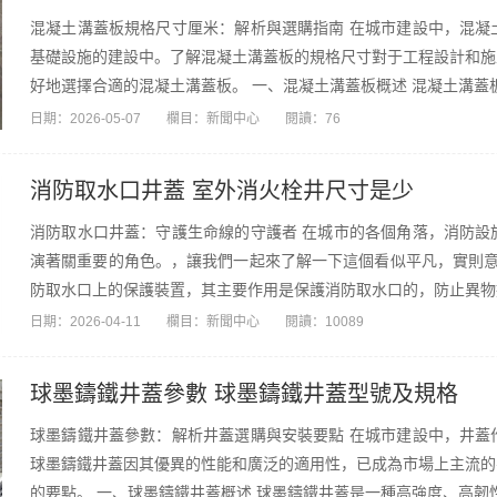
混凝土溝蓋板規格尺寸厘米：解析與選購指南 在城市建設中，混凝
基礎設施的建設中。了解混凝土溝蓋板的規格尺寸對于工程設計和施
好地選擇合適的混凝土溝蓋板。 一、混凝土溝蓋板概述 混凝土溝蓋板
日期：
2026-05-07
欄目：
新聞中心
閱讀：76
消防取水口井蓋 室外消火栓井尺寸是少
消防取水口井蓋：守護生命線的守護者 在城市的各個角落，消防設
演著關重要的角色。，讓我們一起來了解一下這個看似平凡，實則意
防取水口上的保護裝置，其主要作用是保護消防取水口的，防止異物掉
日期：
2026-04-11
欄目：
新聞中心
閱讀：10089
球墨鑄鐵井蓋參數 球墨鑄鐵井蓋型號及規格
球墨鑄鐵井蓋參數：解析井蓋選購與安裝要點 在城市建設中，井蓋
球墨鑄鐵井蓋因其優異的性能和廣泛的適用性，已成為市場上主流的
的要點。 一、球墨鑄鐵井蓋概述 球墨鑄鐵井蓋是一種高強度、高韌性