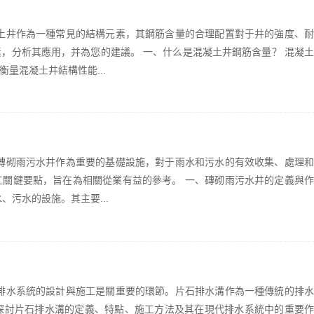
土井作為一種常見的結構元素，其鋼筋含量的合理配置對于井的強度、耐
，分析其應用，并為您的建議。 一、什么是混凝土井鋼筋含量？ 混凝土
量混凝土井結構性能...
磚砌雨污水井作為重要的基礎設施，對于雨水和污水的有效收集、處理和
關鍵要點，旨在為相關從業有益的參考。 一、磚砌雨污水井的定義與作
污水的設施。其主要...
排水系統的設計與施工是關重要的環節。片石排水溝作為一種傳統的排水
探討片石排水溝的定義、特點、施工方法及其在現代排水系統中的重要作