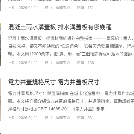
日期：
2026-04-11
欄目：
新聞中心
閱讀：131
混凝土雨水溝蓋板 排水溝蓋板有哪幾種
混凝土雨水溝蓋板：從選材到維護的完整指南 ——一篇寫給工程人
易被忽視、卻又不能缺席的“低調角色”。它每天承受車輛碾壓、行
暢。本文用12000余字，把“選、用、養”三個環節拆成可落地的細節，
日期：
2026-04-11
欄目：
新聞中心
閱讀：136
電力井蓋規格尺寸 電力井蓋板尺寸
電力井蓋規格尺寸：與選購指南 在城市化進程中，電力井蓋作為
觀。本文將詳細介紹電力井蓋的規格尺寸，并選購指南，幫助讀者更
規格尺寸是根據GB/T 14685-2011《電力井蓋》制定...
日期：
2026-04-11
欄目：
新聞中心
閱讀：83