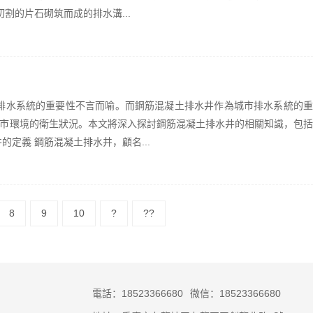
割的片石砌筑而成的排水溝...
排水系統的重要性不言而喻。而鋼筋混凝土排水井作為城市排水系統的重
市環境的衛生狀況。本文將深入探討鋼筋混凝土排水井的相關知識，包括
定義 鋼筋混凝土排水井，顧名...
8
9
10
?
??
電話：18523366680
微信：18523366680