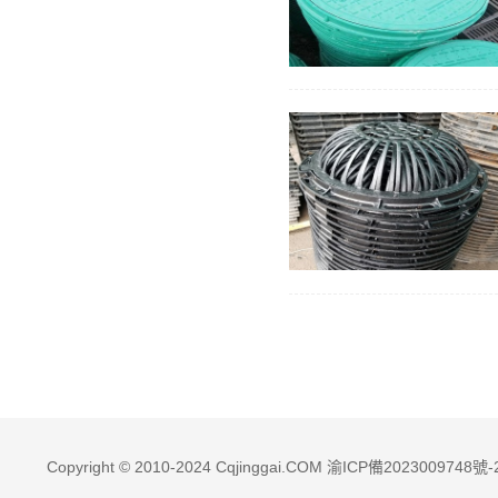
Copyright © 2010-2024
Cqjinggai.COM
渝ICP備2023009748號-