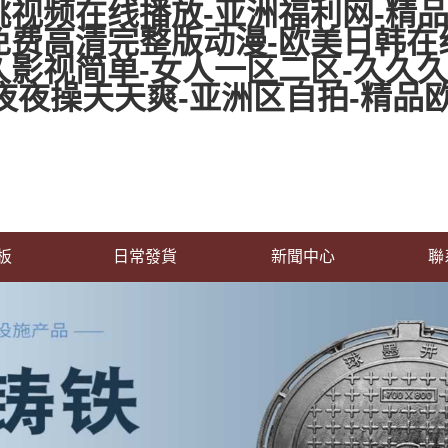
视频在线播放-亚洲福利网-精品
免费高清完整版动漫-欧美日韩在
影视简单-女人一区二区-久久久
品-夜夜操天天爽-亚洲区自拍-精品
板
日常發貨
新聞中心
聯