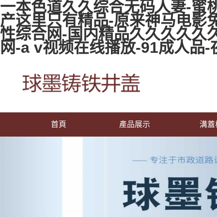
一本色道久久综合无码人妻-蜜桃
产这里只有精品-原来神马电影
性综合网-国内精品久久久久久久
网-a v视频在线播放-91成人
首頁
產品展示
溝蓋