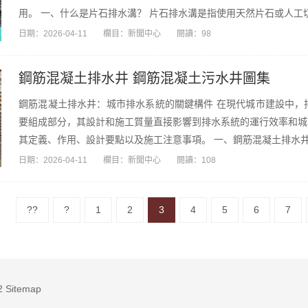
用。 一、什么是片石排水溝？ 片石排水溝是指使用天然片石或人工切
日期：
2026-04-11
欄目：
新聞中心
閱讀：98
鋼筋混凝土排水井 鋼筋混凝土污水井圖集
鋼筋混凝土排水井：城市排水系統的關鍵構件 在現代城市建設中，
要組成部分，其設計和施工質量直接影響到排水系統的運行效率和城
其定義、作用、設計要點以及施工注意事項。 一、鋼筋混凝土排水井的
日期：
2026-04-11
欄目：
新聞中心
閱讀：108
??
?
1
2
3
4
5
6
7
2
Sitemap