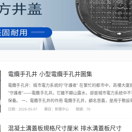
電纜手孔井 小型電纜手孔井圖集
電纜手孔井：城市電力系統的“守護者” 在繁忙的都市中，高樓大
“守護者”——電纜手孔井。它雖不顯山露水，卻是城市電力系統中
保養。 一、電纜手孔井的作用 電纜手孔井，顧名思義，是用于敷設電
日期：
2026-05-07
欄目：
新聞中心
閱讀：76
混凝土溝蓋板規格尺寸厘米 排水溝蓋板尺寸