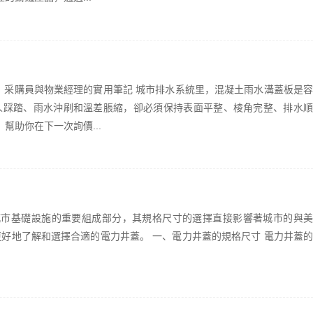
、采購員與物業經理的實用筆記 城市排水系統里，混凝土雨水溝蓋板是容
人踩踏、雨水沖刷和溫差脹縮，卻必須保持表面平整、棱角完整、排水順
幫助你在下一次詢價...
城市基礎設施的重要組成部分，其規格尺寸的選擇直接影響著城市的與美
好地了解和選擇合適的電力井蓋。 一、電力井蓋的規格尺寸 電力井蓋的